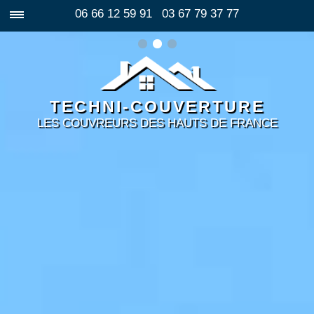
06 66 12 59 91
03 67 79 37 77
TECHNI-COUVERTURE
LES COUVREURS DES HAUTS DE FRANCE