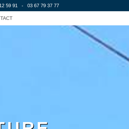
12 59 91
-
03 67 79 37 77
NTACT
TURE