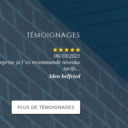
TÉMOIGNAGES
06/10/2021
06/10/2021
prise travaux bien réalisé niveaux
eprise je l’es recommande niveaux
sans sur prise de très bon conseil je
tarifs...
recommande cest entreprise...
Iden helfried
H micko
PLUS DE TÉMOIGNAGES