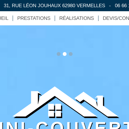
-
31, RUE LÉON JOUHAUX 62980 VERMELLES
-
06 66 
EIL
PRESTATIONS
RÉALISATIONS
DEVIS/CO
HNI-COUVER