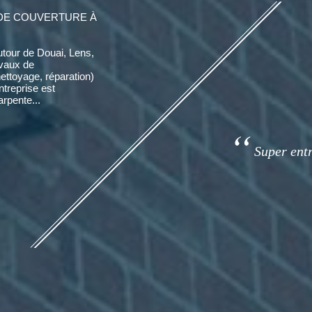
DE COUVERTURE À
utour de Douai, Lens,
avaux de
nettoyage, réparation)
entreprise est
rpente...
Super entre
Super entr
tarifs correct 