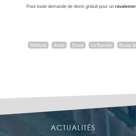
Pour toute demande de devis gratuit pour un
ravalemen
Béthune
Arras
Douai
La Bassée
Bruay la
ACTUALITÉS