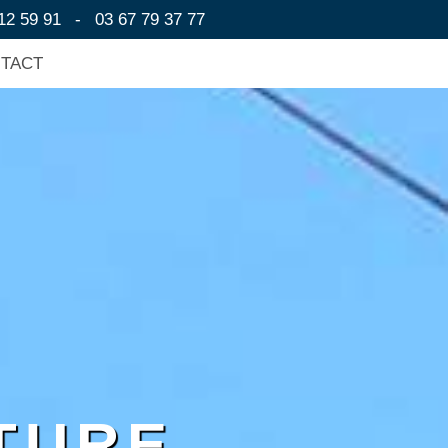
12 59 91
-
03 67 79 37 77
NTACT
TURE