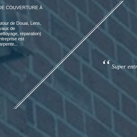
DE COUVERTURE À
utour de Douai, Lens,
avaux de
nettoyage, réparation)
entreprise est
rpente...
Super entre
Super entr
tarifs correct 