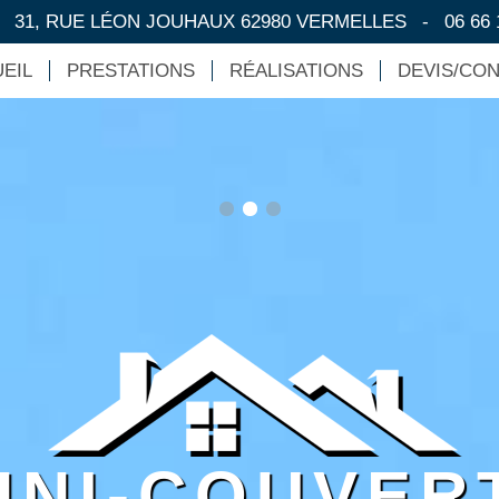
-
31, RUE LÉON JOUHAUX 62980 VERMELLES
-
06 66 
EIL
PRESTATIONS
RÉALISATIONS
DEVIS/CO
HNI-COUVER