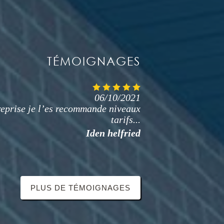
TÉMOIGNAGES
06/10/2021
06/10/2021
prise travaux bien réalisé niveaux
eprise je l’es recommande niveaux
sans sur prise de très bon conseil je
tarifs...
recommande cest entreprise...
Iden helfried
H micko
PLUS DE TÉMOIGNAGES