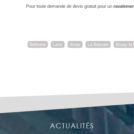
Pour toute demande de devis gratuit pour un
ravalemen
Béthune
Lens
Arras
La Bassée
Bruay la 
ACTUALITÉS