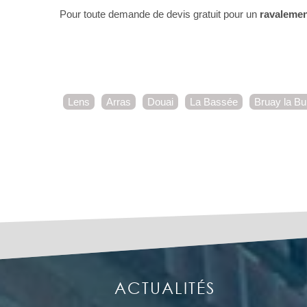
Pour toute demande de devis gratuit pour un
ravalemen
Lens
Arras
Douai
La Bassée
Bruay la Bu
ACTUALITÉS