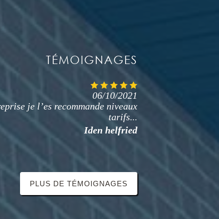
TÉMOIGNAGES
06/10/2021
06/10/2021
prise travaux bien réalisé niveaux
eprise je l’es recommande niveaux
sans sur prise de très bon conseil je
tarifs...
recommande cest entreprise...
Iden helfried
H micko
PLUS DE TÉMOIGNAGES