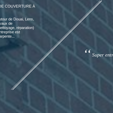
DE COUVERTURE À
utour de Douai, Lens,
avaux de
nettoyage, réparation)
entreprise est
rpente...
Super entre
Super entr
tarifs correct 