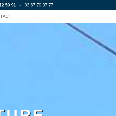
12 59 91
-
03 67 79 37 77
NTACT
TURE