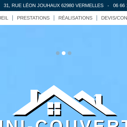
-
31, RUE LÉON JOUHAUX 62980 VERMELLES
-
06 66 
EIL
PRESTATIONS
RÉALISATIONS
DEVIS/CO
HNI-COUVER