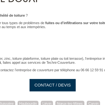
héité de toiture
?
ur tous types de problèmes de
fuites ou d'infiltrations sur votre toi
e au temps et aux intempéries.
r, zinc, toiture plateforme, toiture plate ou toit terrasse), l'entreprise
i
, faites appel aux services de Techni-Couverture.
ntactez l'entreprise de couverture par téléphone au 06 66 12 59 91 o
CONTACT / DEVIS
Buissière
Haubourdin
Liévin
Nœux-les-Mines
Carvin