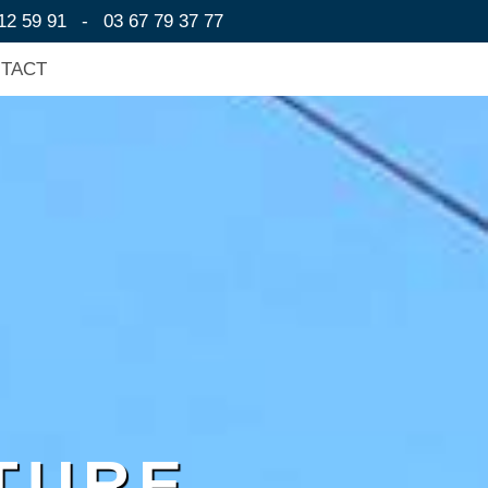
12 59 91
-
03 67 79 37 77
NTACT
TURE