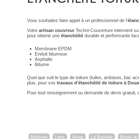
Vous souhaitez faire appel à un professionnel de l'
étanc
Votre
artisan couvreur
Techni-Couverture intervient s
pour obtenir une
étanchéité
durable et performante fac
Membrane EPDM
Enduit bitumeux
Asphalte
Bitume
Quel que soit le type de toiture (tuiles, ardoises, bac acie
plus, pour vos
travaux d'étanchéité de toiture à Doua
Pour tout renseignement ou demande de devis gratuit, co
Béthune
Lens
Arras
La Bassée
Bruay la 