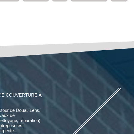
DE COUVERTURE À
utour de Douai, Lens,
avaux de
nettoyage, réparation)
entreprise est
rpente...