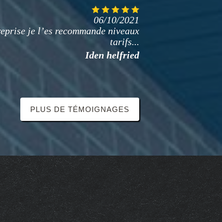
06/10/2021
prise travaux bien réalisé niveaux
sans sur prise de très bon conseil je
recommande cest entreprise...
H micko
PLUS DE TÉMOIGNAGES