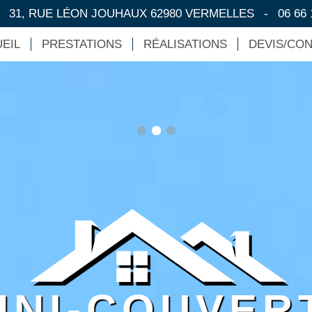
-
31, RUE LÉON JOUHAUX 62980 VERMELLES
-
06 66 
EIL
PRESTATIONS
RÉALISATIONS
DEVIS/CO
HNI-COUVER