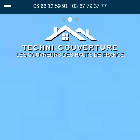
06 66 12 59 91
03 67 79 37 77
TECHNI-COUVERTURE
LES COUVREURS DES HAUTS DE FRANCE