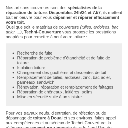
Nos artisans couvreurs sont des
spécialistes de la
réparation de toiture
.
Disponibles 24h/24 et 7J/7
, ils mettent
tout en oeuvre pour vous
dépanner et réparer efficacement
votre toit.
Quel que soit le matériau de couverture
(tuiles, ardoises, bac
acier, ...)
,
Techni-Couverture
vous propose les prestations
adaptées pour remettre à neuf votre toiture :
Recherche de fuite
Réparation de problème d'étanchéité et de fuite de
toiture
Isolation toiture
Changement des gouttières et descentes de toit
Remplacement de tuiles, ardoises, zinc, bac acier,
panneaux sandwich
Rénovation, réparation et remplacement de faîtages
Réparation de chêneaux, faitières, solins
Mise en sécurité suite à un sinistre
Pour vos travaux neufs, d'entretien, de réfection ou de
dépannage de
toiture à Douai
et ses environs, faites appel
aux compétences et au sérieux de Techni-Couverture, la
référence en
couverture zinguerie
dans le Nord-Pas-de-