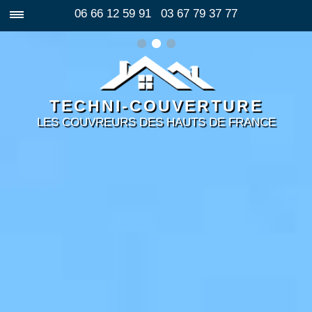
06 66 12 59 91
03 67 79 37 77
TECHNI-COUVERTURE
LES COUVREURS DES HAUTS DE FRANCE