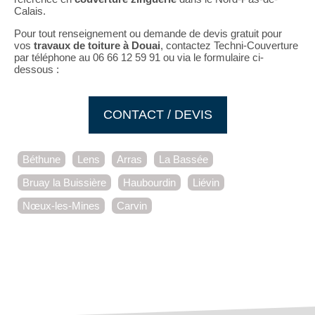
Calais.
Pour tout renseignement ou demande de devis gratuit pour
vos
travaux de toiture à Douai
, contactez Techni-Couverture
par téléphone au 06 66 12 59 91 ou via le formulaire ci-
dessous :
CONTACT / DEVIS
Béthune
Lens
Arras
La Bassée
Bruay la Buissière
Haubourdin
Liévin
Nœux-les-Mines
Carvin