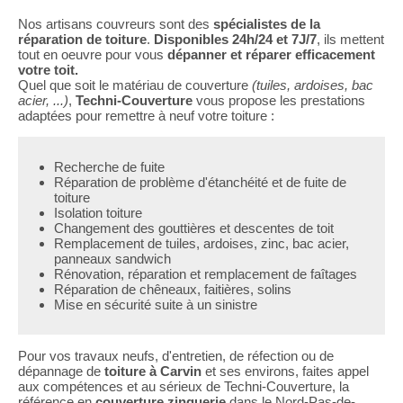
Nos artisans couvreurs sont des
spécialistes de la
réparation de toiture
.
Disponibles 24h/24 et 7J/7
, ils mettent
tout en oeuvre pour vous
dépanner et réparer efficacement
votre toit.
Quel que soit le matériau de couverture
(tuiles, ardoises, bac
acier, ...)
,
Techni-Couverture
vous propose les prestations
adaptées pour remettre à neuf votre toiture :
Recherche de fuite
Réparation de problème d'étanchéité et de fuite de
toiture
Isolation toiture
Changement des gouttières et descentes de toit
Remplacement de tuiles, ardoises, zinc, bac acier,
panneaux sandwich
Rénovation, réparation et remplacement de faîtages
Réparation de chêneaux, faitières, solins
Mise en sécurité suite à un sinistre
Pour vos travaux neufs, d'entretien, de réfection ou de
dépannage de
toiture à Carvin
et ses environs, faites appel
aux compétences et au sérieux de Techni-Couverture, la
référence en
couverture zinguerie
dans le Nord-Pas-de-