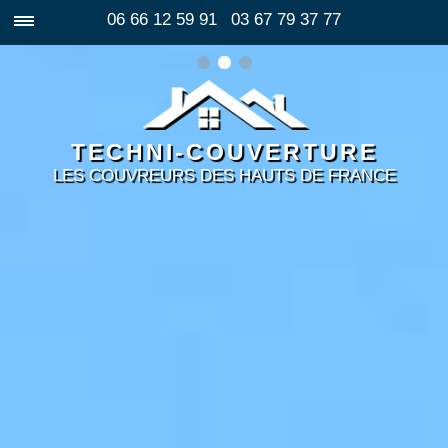
06 66 12 59 91
03 67 79 37 77
TECHNI-COUVERTURE
LES COUVREURS DES HAUTS DE FRANCE