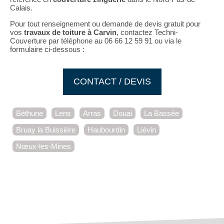
Calais.
Pour tout renseignement ou demande de devis gratuit pour
vos
travaux de toiture à Carvin
, contactez Techni-
Couverture par téléphone au 06 66 12 59 91 ou via le
formulaire ci-dessous :
CONTACT / DEVIS
Béthune
Lens
Arras
Douai
La Bassée
Bruay la Buissière
Haubourdin
Liévin
Nœux-les-Mines